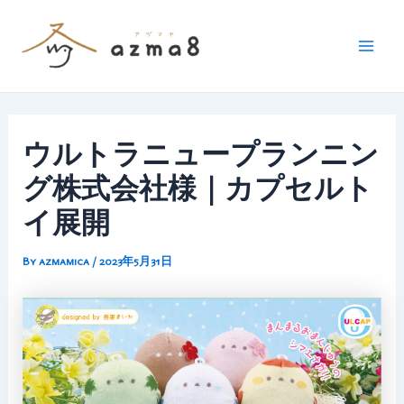
内
容
を
Mai
ス
Men
キ
ッ
ウルトラニュープランニン
プ
グ株式会社様｜カプセルト
イ展開
By
azmamica
/
2023年5月31日