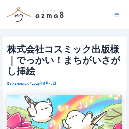
内
容
を
Mai
ス
Men
キ
ッ
株式会社コスミック出版様
プ
｜でっかい！まちがいさが
し挿絵
By
azmamica
/
2024年6月17日