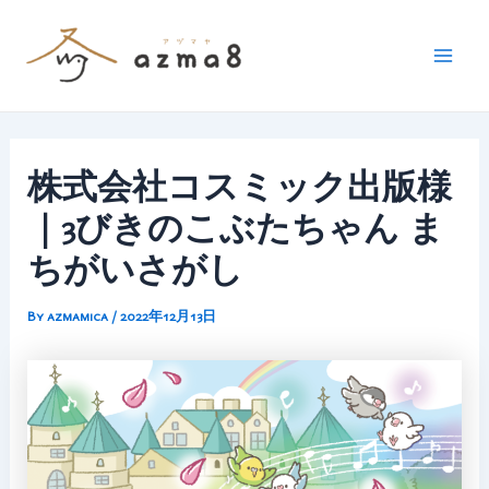
内
容
を
Mai
ス
Men
キ
ッ
株式会社コスミック出版様
プ
｜3びきのこぶたちゃん ま
ちがいさがし
By
azmamica
/
2022年12月13日