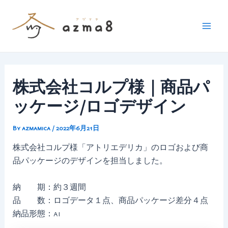
内
容
を
Mai
ス
Men
キ
ッ
株式会社コルプ様｜商品パ
プ
ッケージ/ロゴデザイン
By
azmamica
/
2022年6月21日
株式会社コルプ様「アトリエデリカ」のロゴおよび商
品パッケージのデザインを担当しました。
納 期：約３週間
品 数：ロゴデータ１点、商品パッケージ差分４点
納品形態：ai