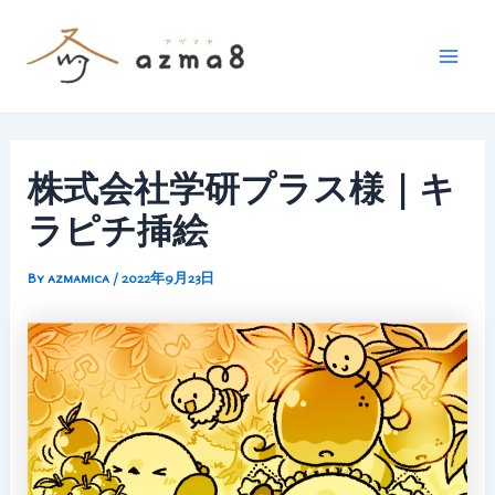
内
容
を
Mai
ス
Men
キ
ッ
株式会社学研プラス様｜キ
プ
ラピチ挿絵
By
azmamica
/
2022年9月23日