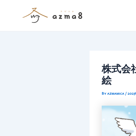
内
容
を
ス
キ
ッ
プ
株式会
絵
By
azmamica
/
202