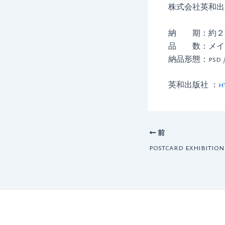
株式会社英和出
納 期：約２
品 数：メイ
納品形態：psd /
英和出版社 ：
h
Post
前
navigation
postcard exhibition 