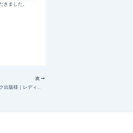
だきました。
次
株式会社コスミック出版様｜レディーススケルトンSP挿絵