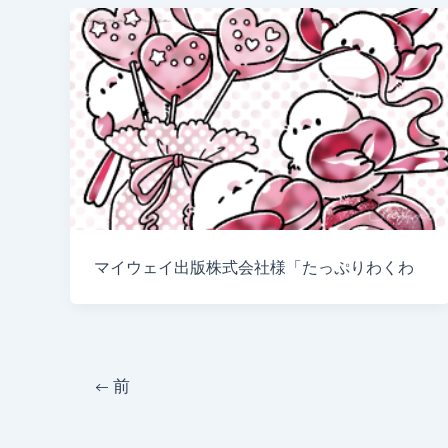
マイウェイ出版株式会社様「たっぷりわくわ
投
←
前
稿
の